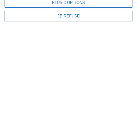
PLUS D'OPTIONS
JE REFUSE
LABRADORITE ARC-EN-CIEL....
94,00 €
Affichage 1-7 de 7 article(s)
1
1 Mexico
36110 Rouvres les Bois France