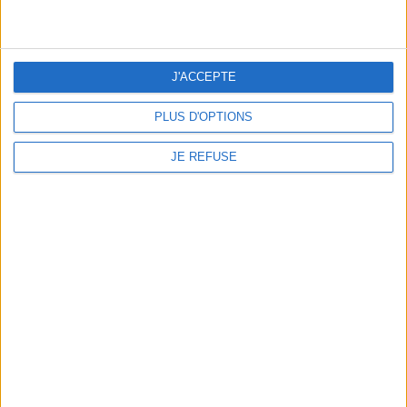
ENVOYER
J'ACCEPTE
PLUS D'OPTIONS
JE REFUSE
1 Mexico
36110 Rouvres les Bois France
(+33) 02 54 35 77 67
contact@editionsdu7.fr
Du lundi au vendredi : 9h - 17h
BOUTIQUE