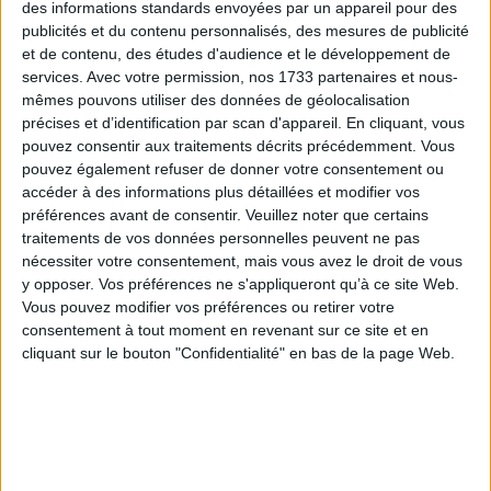
de l'Âme", de Nicole Dhuin, sur TV Terres
des informations standards envoyées par un appareil pour des
D'amours
publicités et du contenu personnalisés, des mesures de publicité
et de contenu, des études d'audience et le développement de
Une sceptique fantastique, interviewvée par
services.
Avec votre permission, nos 1733 partenaires et nous-
Raphaele
mêmes pouvons utiliser des données de géolocalisation
précises et d’identification par scan d'appareil. En cliquant, vous
L'Enseignement de la Mère Divine, de Nicole
pouvez consentir aux traitements décrits précédemment. Vous
Dhuin, interviewée par Jenna Blossoms
pouvez également refuser de donner votre consentement ou
Conférence "Les Médecins du Ciel", de Nicole
accéder à des informations plus détaillées et modifier vos
préférences avant de consentir.
Veuillez noter que certains
Dhuin, sur TV Terres d'Amours
traitements de vos données personnelles peuvent ne pas
nécessiter votre consentement, mais vous avez le droit de vous
y opposer. Vos préférences ne s'appliqueront qu’à ce site Web.
Commentaires
Vous pouvez modifier vos préférences ou retirer votre
consentement à tout moment en revenant sur ce site et en
Laisser un commentaire
cliquant sur le bouton "Confidentialité" en bas de la page Web.
Votre nom