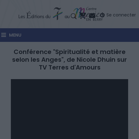
Se connecter
0
MENU
Dans:
Web Interviews
Conférence "Spiritualité et matière
Le:
Mercredi,
Mai
4,
2022
selon les Anges", de Nicole Dhuin sur
TV Terres d'Amours
Vues: 20797