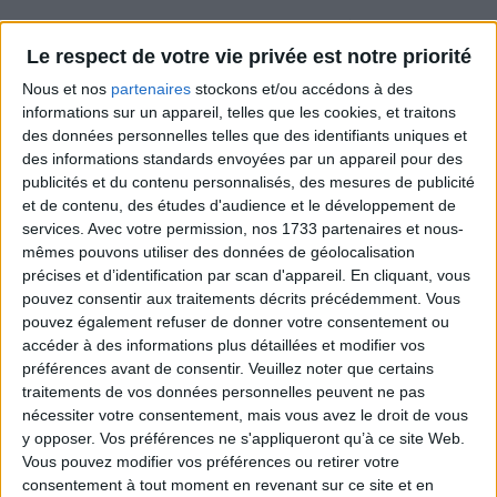
Message du Chevreuil triste, canalisé par
Nicole Dhuin le 29/07/2026
Le respect de votre vie privée est notre priorité
Nous et nos
partenaires
stockons et/ou accédons à des
Message de Marie, canalisé par Nicole Dhuin,
informations sur un appareil, telles que les cookies, et traitons
Les inondations, le 17/02/2026
des données personnelles telles que des identifiants uniques et
Message de l'Escadrille de l'Invisible, d'Anna
des informations standards envoyées par un appareil pour des
publicités et du contenu personnalisés, des mesures de publicité
Caranta, le 8/05/2025
et de contenu, des études d'audience et le développement de
Paroles de Marie*, 6/10/2024, "La Femme."
services.
Avec votre permission, nos 1733 partenaires et nous-
mêmes pouvons utiliser des données de géolocalisation
Paroles de Marie*, 16/09/2024, "La confession :
précises et d’identification par scan d'appareil. En cliquant, vous
une totale absurdité."
pouvez consentir aux traitements décrits précédemment. Vous
pouvez également refuser de donner votre consentement ou
accéder à des informations plus détaillées et modifier vos
Commentaires
préférences avant de consentir.
Veuillez noter que certains
traitements de vos données personnelles peuvent ne pas
Laisser un commentaire
nécessiter votre consentement, mais vous avez le droit de vous
y opposer. Vos préférences ne s'appliqueront qu’à ce site Web.
Vous pouvez modifier vos préférences ou retirer votre
Votre nom
consentement à tout moment en revenant sur ce site et en