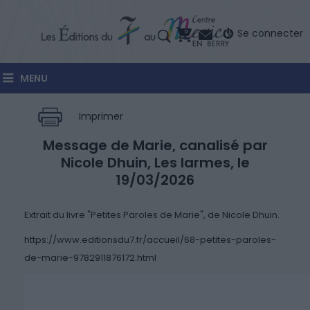
Se connecter
0
MENU
Imprimer
Message de Marie, canalisé par
Dans:
Messages Canalisés
Nicole Dhuin, Les larmes, le
19/03/2026
Le:
Jeudi,
Mars
19,
2026
Vues: 667
Extrait du livre "Petites Paroles de Marie", de Nicole Dhuin.
https://www.editionsdu7.fr/accueil/68-petites-paroles-
de-marie-9782911876172.html