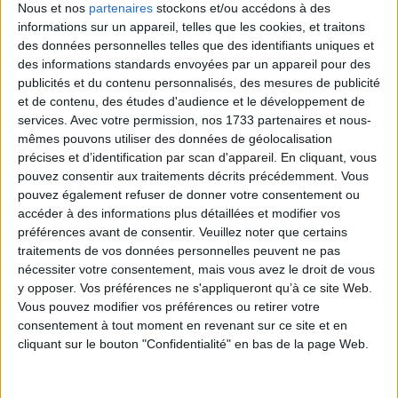
LABRADORITE ARC-EN-CIEL.
Nous et nos
partenaires
stockons et/ou accédons à des
informations sur un appareil, telles que les cookies, et traitons
PIÈCE UNIQUE (1)
des données personnelles telles que des identifiants uniques et
des informations standards envoyées par un appareil pour des
publicités et du contenu personnalisés, des mesures de publicité
Labradorite Arc-en-Ciel. Poids entre 250 g et 300 g.
et de contenu, des études d'audience et le développement de
services.
Avec votre permission, nos 1733 partenaires et nous-
62,00 €
TTC
mêmes pouvons utiliser des données de géolocalisation
précises et d’identification par scan d'appareil. En cliquant, vous
pouvez consentir aux traitements décrits précédemment. Vous
AJOUTER AU PANIER
pouvez également refuser de donner votre consentement ou
accéder à des informations plus détaillées et modifier vos
préférences avant de consentir.
Veuillez noter que certains
traitements de vos données personnelles peuvent ne pas
nécessiter votre consentement, mais vous avez le droit de vous
y opposer. Vos préférences ne s'appliqueront qu’à ce site Web.
Vous pouvez modifier vos préférences ou retirer votre
consentement à tout moment en revenant sur ce site et en
cliquant sur le bouton "Confidentialité" en bas de la page Web.
Expédition sous 24/48H
Paiement sécurisé par carte bancaire