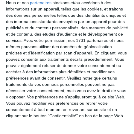
LABRADORITE ARC-EN-CIEL.
Nous et nos
partenaires
stockons et/ou accédons à des
informations sur un appareil, telles que les cookies, et traitons
PIÈCE UNIQUE (4)
des données personnelles telles que des identifiants uniques et
des informations standards envoyées par un appareil pour des
publicités et du contenu personnalisés, des mesures de publicité
Labradorite Arc-en-Ciel. Poids entre 500 g et 550g.
et de contenu, des études d'audience et le développement de
services.
Avec votre permission, nos 1731 partenaires et nous-
109,00 €
TTC
mêmes pouvons utiliser des données de géolocalisation
précises et d’identification par scan d'appareil. En cliquant, vous
pouvez consentir aux traitements décrits précédemment. Vous
AJOUTER AU PANIER
pouvez également refuser de donner votre consentement ou
accéder à des informations plus détaillées et modifier vos
préférences avant de consentir.
Veuillez noter que certains
traitements de vos données personnelles peuvent ne pas
nécessiter votre consentement, mais vous avez le droit de vous
y opposer. Vos préférences ne s'appliqueront qu’à ce site Web.
Vous pouvez modifier vos préférences ou retirer votre
consentement à tout moment en revenant sur ce site et en
cliquant sur le bouton "Confidentialité" en bas de la page Web.
Expédition sous 24/48H
Paiement sécurisé par carte bancaire