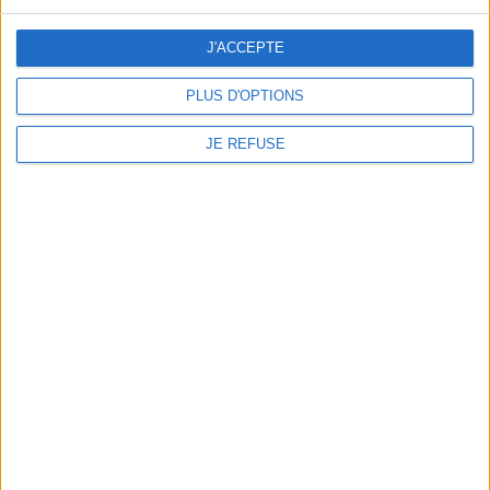
J'ACCEPTE
LABRADORITE ARC-EN-CIEL....
PLUS D'OPTIONS
97,00 €
JE REFUSE
LABRADORITE ARC-EN-CIEL....
184,00 €