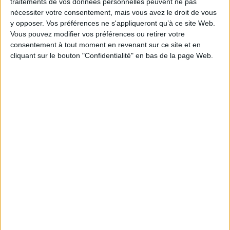
traitements de vos données personnelles peuvent ne pas
DÉTAILS DU PRODUIT
nécessiter votre consentement, mais vous avez le droit de vous
y opposer. Vos préférences ne s'appliqueront qu’à ce site Web.
Vous pouvez modifier vos préférences ou retirer votre
consentement à tout moment en revenant sur ce site et en
cliquant sur le bouton "Confidentialité" en bas de la page Web.
Partez à la découverte des Sources Sacrées, un
merveilleux voyage au fil de l'eau. Laissez vous
bercer par le chant de la source, de sa naissance
à son jaillissement vers la lumière. L'alliance des
sons de la Nature et de mélodies enchanteresses
vous transportera dans cet univers propice à la
détente et au bien-être...
Album très apprécié en thalasso, cures
thermales, massages etc.
1- Naissance 08:18
2- Adeimus 09:30
3- Running River 08:24
4- Asian Pearl 10:03
5- Estuary 08:10