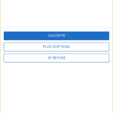
CE PRODUIT ONT ÉGALEMENT
ACHETÉ...
J'ACCEPTE
PLUS D'OPTIONS
JE REFUSE
CONSCIENCE MAYA, LA VÉRITÉ...
19,90 €